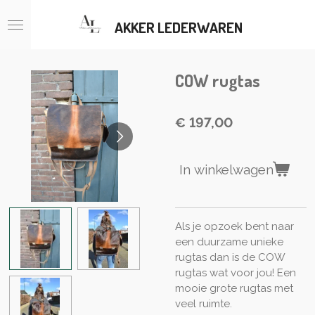
Ga
AKKER LEDERWAREN
direct
naar
de
hoofdinhoud
COW rugtas
€ 197,00
In winkelwagen
Als je opzoek bent naar
een duurzame unieke
rugtas dan is de COW
rugtas wat voor jou! Een
mooie grote rugtas met
veel ruimte.