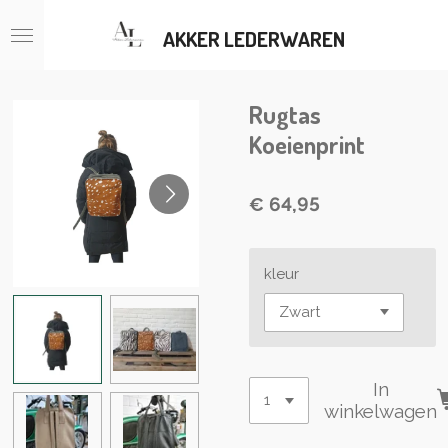
Ga
AKKER LEDERWAREN
direct
naar
de
hoofdinhoud
Rugtas
Koeienprint
€ 64,95
kleur
In
winkelwagen