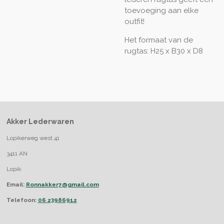
toevoeging aan elke
outfit!
Het formaat van de
rugtas: H25 x B30 x D8
Akker Lederwaren
Lopikerweg west 41
3411 AN
Lopik
Email:
Ronnakker7@gmail.com
Telefoon:
06 23986912