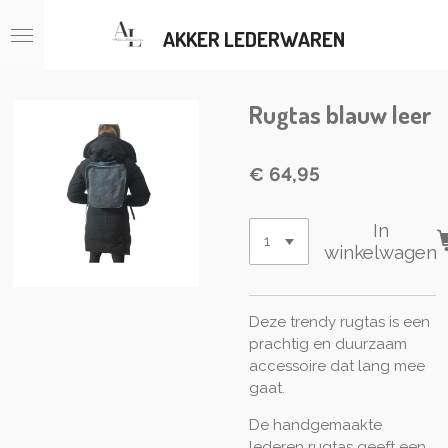
Ga
AKKER LEDERWAREN
direct
naar
de
hoofdinhoud
Rugtas blauw leer
€ 64,95
In
winkelwagen
Deze trendy rugtas is een
prachtig en duurzaam
accessoire dat lang mee
gaat.
De handgemaakte
lederen rugtas geeft een