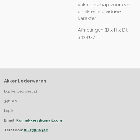
vakmanschap voor een
uniek en individueel
karakter.
Afmetingen (B x H x D):
34x41x7
Akker Lederwaren
Lopikerweg west 41
3411 AN
Lopik
Email:
Ronnakker7@gmail.com
Telefoon:
06 23986912