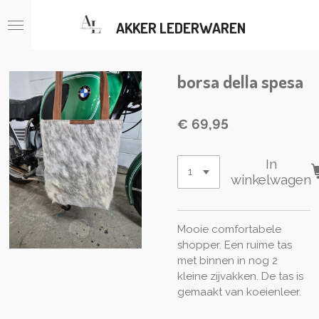
Ga
AKKER LEDERWAREN
direct
naar
de
hoofdinhoud
borsa della spesa
€ 69,95
In
winkelwagen
Mooie comfortabele
shopper. Een ruime tas
met binnen in nog 2
kleine zijvakken. De tas is
gemaakt van koeienleer.