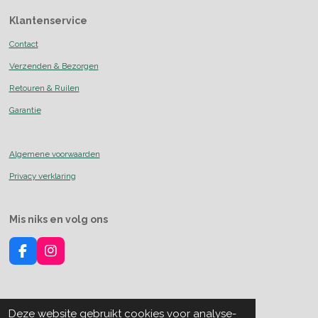
Klantenservice
Contact
Verzenden & Bezorgen
Retouren & Ruilen
Garantie
Algemene voorwaarden
Privacy verklaring
Mis niks en volg ons
F
I
a
n
c
s
e
t
b
a
Over
over mij
Deze website gebruikt cookies voor analyse-