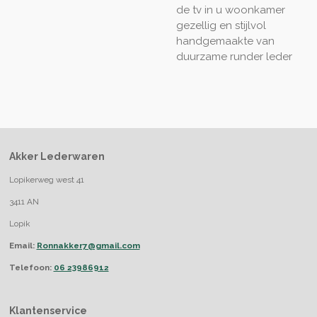
de tv in u woonkamer
gezellig en stijlvol
handgemaakte van
duurzame runder leder
Akker Lederwaren
Lopikerweg west 41
3411 AN
Lopik
Email:
Ronnakker7@gmail.com
Telefoon:
06 23986912
Klantenservice