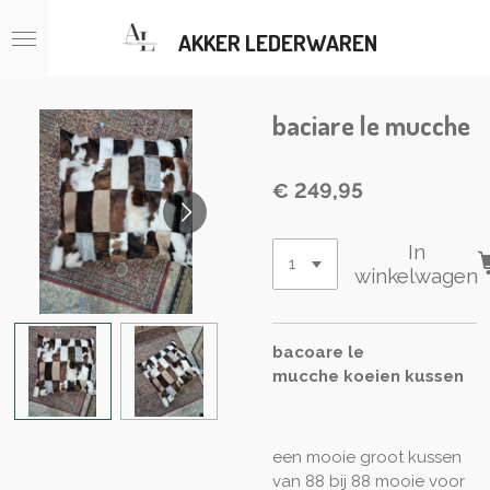
Ga
AKKER LEDERWAREN
direct
naar
de
hoofdinhoud
baciare le mucche
€ 249,95
In
winkelwagen
bacoare le
mucche
koeien kussen
een mooie groot kussen
van 88 bij 88 mooie voor