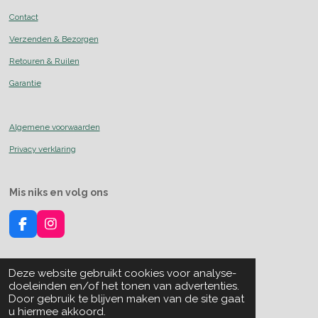
Contact
Verzenden & Bezorgen
Retouren & Ruilen
Garantie
Algemene voorwaarden
Privacy verklaring
Mis niks en volg ons
F
I
a
n
c
s
e
t
Deze website gebruikt cookies voor analyse-
b
a
Over
over mij
doeleinden en/of het tonen van advertenties.
o
g
Powered by
JouwWeb
Door gebruik te blijven maken van de site gaat
o
r
u hiermee akkoord.