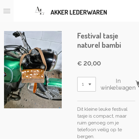
Ga
AKKER LEDERWAREN
direct
naar
de
hoofdinhoud
Festival tasje
naturel bambi
€ 20,00
In
winkelwagen
Dit kleine leuke festival
tasje is compact, maar
ruim genoeg om je
telefoon veilig op te
bergen.