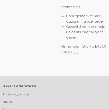
Kenmerken.
Handgemaakte met
duurzam runder leder
Geschikt voor avondje
uit of als cadeautje te
geven
Afmetingen (B x H x D) 17.5
x 10.5 x 3.5)
Akker Lederwaren
Lopikerweg west 41
3411 AN