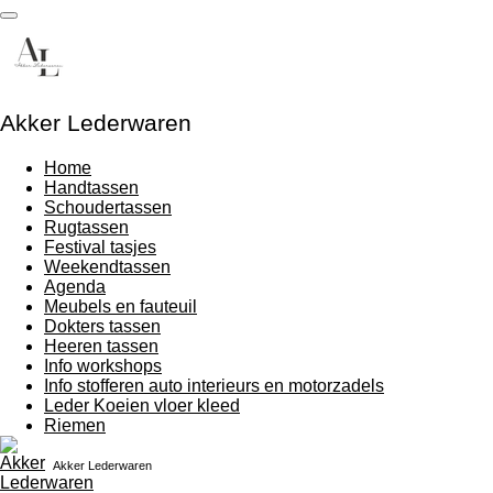
Ga
direct
naar
de
hoofdinhoud
Akker Lederwaren
Home
Handtassen
Schoudertassen
Rugtassen
Festival tasjes
Weekendtassen
Agenda
Meubels en fauteuil
Dokters tassen
Heeren tassen
Info workshops
Info stofferen auto interieurs en motorzadels
Leder Koeien vloer kleed
Riemen
Akker Lederwaren