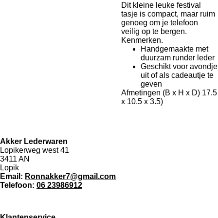
Dit kleine leuke festival
tasje is compact, maar ruim
genoeg om je telefoon
veilig op te bergen.
Kenmerken.
Handgemaakte met
duurzam runder leder
Geschikt voor avondje
uit of als cadeautje te
geven
Afmetingen (B x H x D) 17.5
x 10.5 x 3.5)
Akker Lederwaren
Lopikerweg west 41
3411 AN
Lopik
Email:
Ronnakker7@gmail.com
Telefoon:
06 23986912
Klantenservice