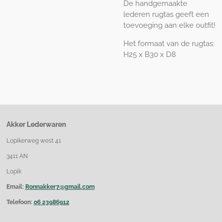
De handgemaakte
lederen rugtas geeft een
toevoeging aan elke outfit!
Het formaat van de rugtas:
H25 x B30 x D8
Akker Lederwaren
Lopikerweg west 41
3411 AN
Lopik
Email:
Ronnakker7@gmail.com
Telefoon:
06 23986912