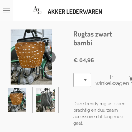
Ga
AKKER LEDERWAREN
direct
naar
de
hoofdinhoud
Rugtas zwart
bambi
€ 64,95
In
winkelwagen
Deze trendy rugtas is een
prachtig en duurzaam
accessoire dat lang mee
gaat.