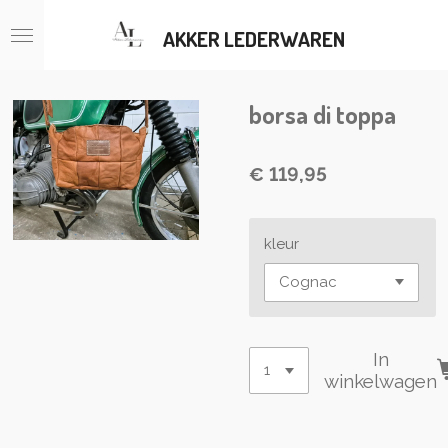
Ga
AKKER LEDERWAREN
direct
naar
de
hoofdinhoud
borsa di toppa
€ 119,95
kleur
In
winkelwagen